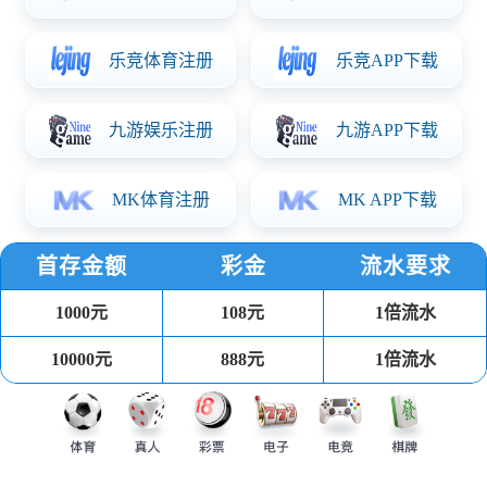
部劳损加重被诊断为无限期休战，这一消息无疑给正
在冲刺季后赛的浙江队蒙上了一层阴影。作为球队外
线进攻的发动机和三分线外的绝对核心，吴前的缺席
不仅意味着战术体系需要重新调整，更直接导致浙江
金牛本就依赖投射的进攻火力面临严峻下滑考验。这
位本土顶梁柱的暂时告别，让球队的未来征程充满了
不确定性。
伤病积累敲响警钟，吴前休战早有征
兆
吴前的腰部劳损并非突发状况，而是长期高强度比赛
下积劳成疾的结果。本赛季他场均出战超过30分钟，
不仅要承担组织重任，还需在关键时刻扛起三分投射
大旗，频繁的变向突破和急停跳投给腰椎带来了巨大