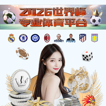
注册入口
米兰MiLan入口
APP与网页版
入口｜畅享全球体育赛事与数
据服务
欢迎访问
米兰MiLan入口
，提供全面覆盖足球、
篮球、电竞等项目的赛事资讯与数据内容， 支
持
APP下载
与
网页使用
，每日同步更新千场比
赛，聚焦热门体育内容， 助您轻松获取赛事动
态，掌握比赛节奏。