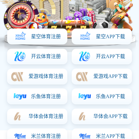
手机App
网页版
英超单季助攻纪录：亨利20次vs德
布劳内20次，两大核心平局之辩
2026-05-23 14:00
67 次阅读
首页
/
体育动态
英超联赛的历史长河中，单赛季助攻纪录一直是最引