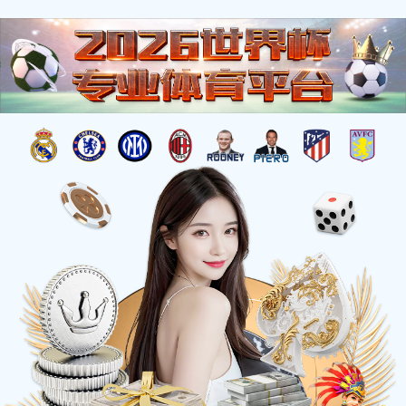
注册入口
米兰MiLan入口
APP与网页版
入口｜畅享全球体育赛事与数
据服务
欢迎访问
米兰MiLan入口
，提供全面覆盖足球、
篮球、电竞等项目的赛事资讯与数据内容， 支
持
APP下载
与
网页使用
，每日同步更新千场比
赛，聚焦热门体育内容， 助您轻松获取赛事动
态，掌握比赛节奏。