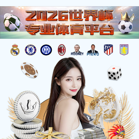
注册入口
米兰MiLan入口
APP与网页版
入口｜畅享全球体育赛事与数
据服务
欢迎访问
米兰MiLan入口
，提供全面覆盖足球、
篮球、电竞等项目的赛事资讯与数据内容， 支
持
APP下载
与
网页使用
，每日同步更新千场比
赛，聚焦热门体育内容， 助您轻松获取赛事动
态，掌握比赛节奏。