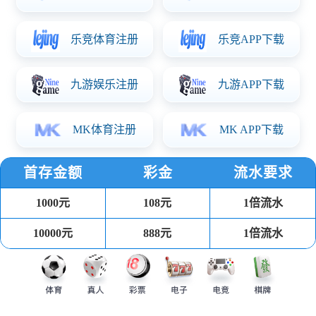
建工作便迅速提上日程。而就在近日，一则重磅消息
引爆了欧洲足坛：利物浦正在全力追逐一位在世界杯
舞台上大放异彩的铁卫，而其高达5亿欧元的解约金
条款，更是让这笔潜在的交易充满了戏剧性与震撼
力。如果这笔转会成真，这无疑将是新帅斯洛特上任
后的首笔重磅签约，预示着红军后防线即将迎来一次
史无前例的升级。
天价解约金背后的底气与博弈
5亿欧元解约金，这一数字在足球转会市场中堪称天
文数字，即便是最顶尖的锋线巨星也鲜有如此高的违
约金设定。然而，利物浦所瞄准的这位世界杯铁卫，
其所属俱乐部之所以敢设置如此“离谱”的条款，恰恰
证明了球员本身的稀缺价值。在刚刚结束的世界杯舞